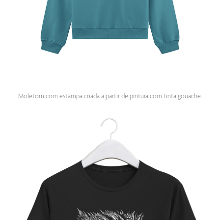
Moletom com estampa criada a partir de pintura com tinta gouache.