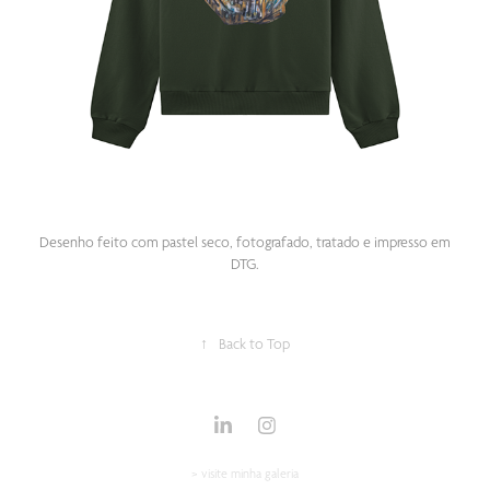
Desenho feito com pastel seco, fotografado, tratado e impresso em
DTG.
↑
Back to Top
>
visite minha galeria