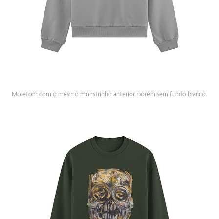
Moletom com o mesmo monstrinho anterior, porém sem fundo branco.