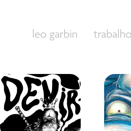
leo garbin
trabalh