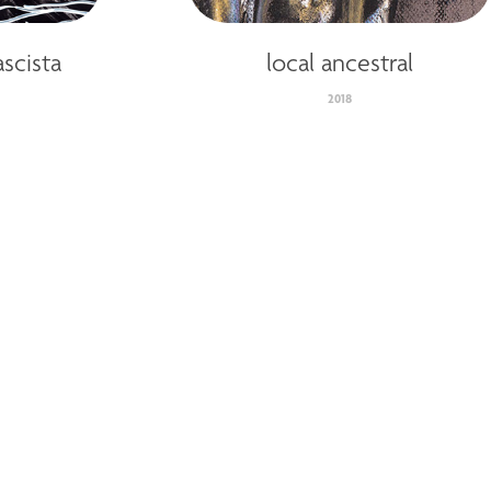
ascista
local ancestral
2018