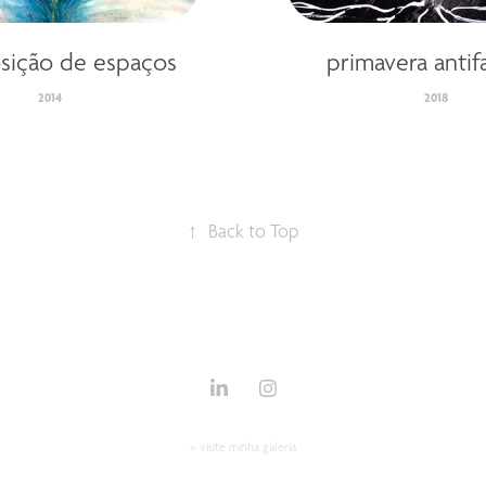
osição de espaços
primavera antif
2014
2018
↑
Back to Top
>
visite minha galeria