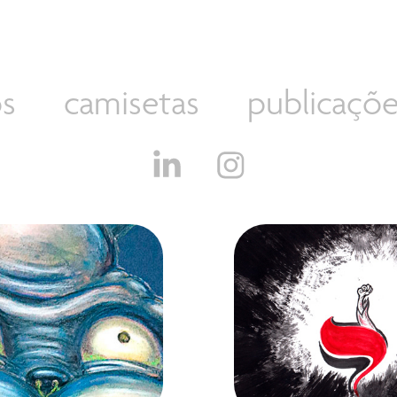
os
camisetas
publicaçõe