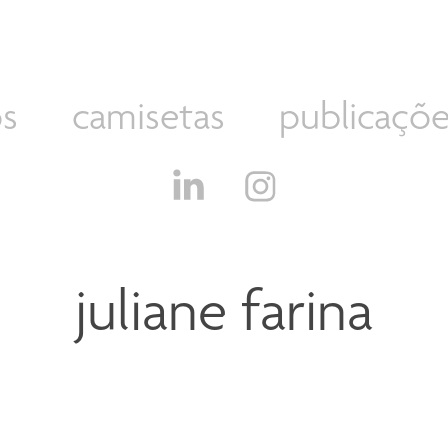
os
camisetas
publicaçõe
juliane farina