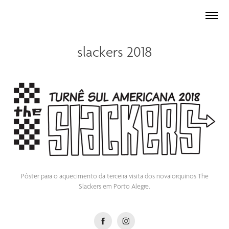
slackers 2018
Pôster para o aquecimento da terceira visita dos novaiorquinos The
Slackers em Porto Alegre.